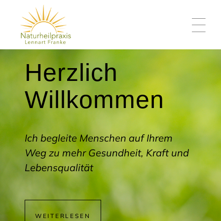
Herzlich
Willkommen
Ich begleite Menschen auf Ihrem
Weg zu mehr Gesundheit, Kraft und
Lebensqualität
WEITERLESEN